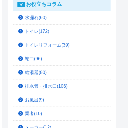
お役立ちコラム
水漏れ(60)
トイレ(172)
トイレリフォーム(39)
蛇口(96)
給湯器(80)
排水管・排水口(106)
お風呂(9)
業者(10)
メーカー(12)