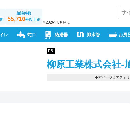
相談件数
55,710
者
件以上
※
※2026年8月時点
イレ
蛇口
給湯器
排水管
お風
PR
柳原工業株式会社-
◆本ページはアフィリ