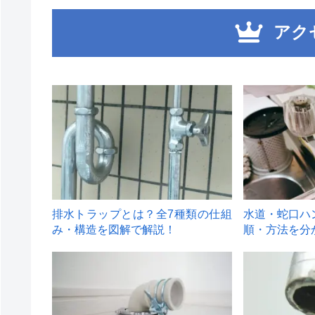
アク
1
2
排水トラップとは？全7種類の仕組
水道・蛇口ハ
み・構造を図解で解説！
順・方法を分
4
5