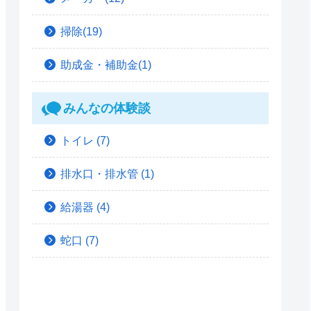
掃除(19)
助成金・補助金(1)
みんなの体験談
トイレ
(7)
排水口・排水管
(1)
給湯器
(4)
蛇口
(7)