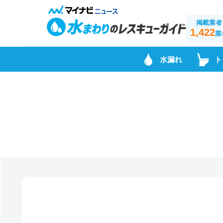
掲載業者
1,422
業
水漏れ
ト