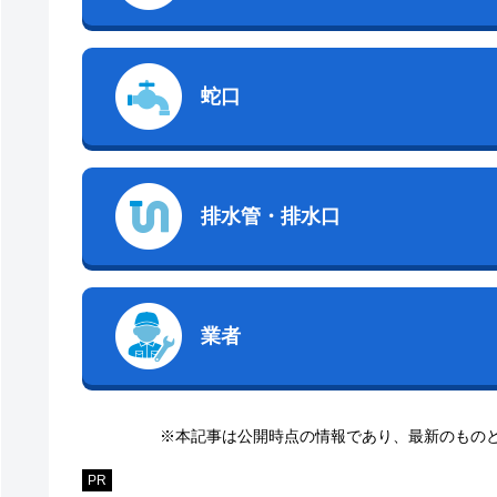
蛇口
排水管・排水口
業者
※本記事は公開時点の情報であり、最新のもの
PR