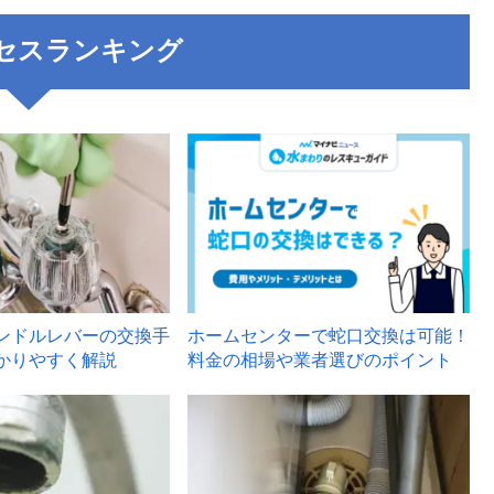
セスランキング
3
ンドルレバーの交換手
ホームセンターで蛇口交換は可能！
かりやすく解説
料金の相場や業者選びのポイント
6