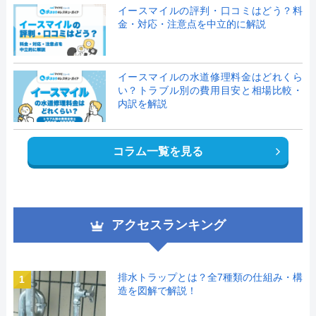
イースマイルの評判・口コミはどう？料
金・対応・注意点を中立的に解説
イースマイルの水道修理料金はどれくら
い？トラブル別の費用目安と相場比較・
内訳を解説
コラム一覧を見る
アクセスランキング
排水トラップとは？全7種類の仕組み・構
1
造を図解で解説！