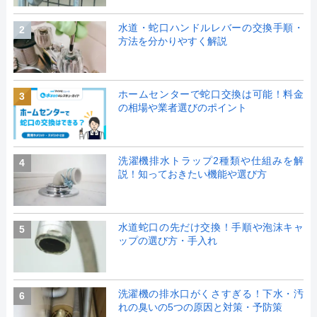
水道・蛇口ハンドルレバーの交換手順・
2
方法を分かりやすく解説
ホームセンターで蛇口交換は可能！料金
3
の相場や業者選びのポイント
洗濯機排水トラップ2種類や仕組みを解
4
説！知っておきたい機能や選び方
水道蛇口の先だけ交換！手順や泡沫キャ
5
ップの選び方・手入れ
洗濯機の排水口がくさすぎる！下水・汚
6
れの臭いの5つの原因と対策・予防策