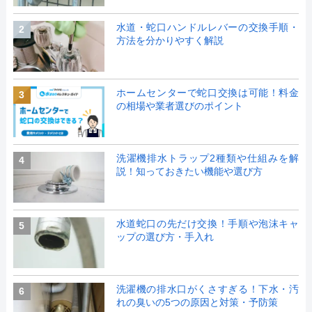
水道・蛇口ハンドルレバーの交換手順・
2
方法を分かりやすく解説
ホームセンターで蛇口交換は可能！料金
3
の相場や業者選びのポイント
洗濯機排水トラップ2種類や仕組みを解
4
説！知っておきたい機能や選び方
水道蛇口の先だけ交換！手順や泡沫キャ
5
ップの選び方・手入れ
洗濯機の排水口がくさすぎる！下水・汚
6
れの臭いの5つの原因と対策・予防策