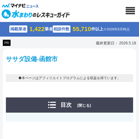
1,422
55,710
掲載業者
業者
相談件数
件以上
※2026年8月時点
PR
最終更新日： 2026.5.18
ササダ設備-函館市
◆本ページはアフィリエイトプログラムによる収益を得ています。
目次
[閉じる]