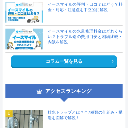
イースマイルの評判・口コミはどう？料
金・対応・注意点を中立的に解説
イースマイルの水道修理料金はどれくら
い？トラブル別の費用目安と相場比較・
内訳を解説
コラム一覧を見る
アクセスランキング
排水トラップとは？全7種類の仕組み・構
1
造を図解で解説！