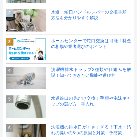
水道・蛇口ハンドルレバーの交換手順・
2
方法を分かりやすく解説
ホームセンターで蛇口交換は可能！料金
3
の相場や業者選びのポイント
洗濯機排水トラップ2種類や仕組みを解
4
説！知っておきたい機能や選び方
水道蛇口の先だけ交換！手順や泡沫キャ
5
ップの選び方・手入れ
洗濯機の排水口がくさすぎる！下水・汚
6
れの臭いの5つの原因と対策・予防策