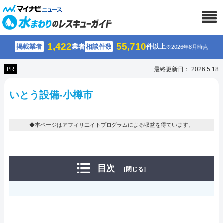
1,422
55,710
掲載業者
業者
相談件数
件以上
※2026年8月時点
PR
最終更新日： 2026.5.18
いとう設備-小樽市
◆本ページはアフィリエイトプログラムによる収益を得ています。
目次
[閉じる]