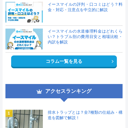
イースマイルの評判・口コミはどう？料
金・対応・注意点を中立的に解説
イースマイルの水道修理料金はどれくら
い？トラブル別の費用目安と相場比較・
内訳を解説
コラム一覧を見る
アクセスランキング
排水トラップとは？全7種類の仕組み・構
1
造を図解で解説！