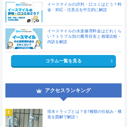
イースマイルの評判・口コミはどう？料
金・対応・注意点を中立的に解説
イースマイルの水道修理料金はどれくら
い？トラブル別の費用目安と相場比較・
内訳を解説
コラム一覧を見る
アクセスランキング
排水トラップとは？全7種類の仕組み・構
1
造を図解で解説！