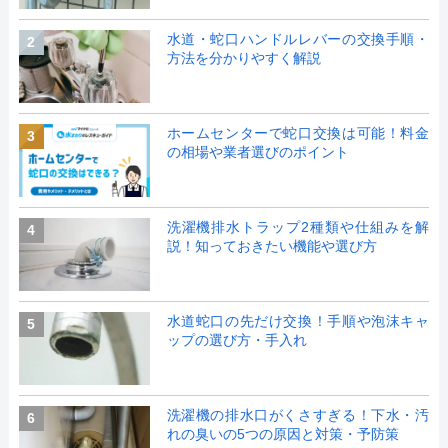
水道・蛇口ハンドルレバーの交換手順・
2
方法を分かりやすく解説
ホームセンターで蛇口交換は可能！料金
3
の相場や業者選びのポイント
洗濯機排水トラップ2種類や仕組みを解
4
説！知っておきたい機能や選び方
水道蛇口の先だけ交換！手順や泡沫キャ
5
ップの選び方・手入れ
洗濯機の排水口がくさすぎる！下水・汚
6
れの臭いの5つの原因と対策・予防策