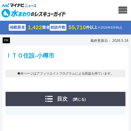
1,422
55,710
掲載業者
業者
相談件数
件以上
※2026年8月時点
PR
最終更新日： 2026.5.18
ＩＴＯ住設-小樽市
◆本ページはアフィリエイトプログラムによる収益を得ています。
目次
[閉じる]