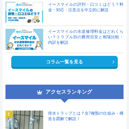
イースマイルの評判・口コミはどう？料
金・対応・注意点を中立的に解説
イースマイルの水道修理料金はどれくら
い？トラブル別の費用目安と相場比較・
内訳を解説
コラム一覧を見る
アクセスランキング
排水トラップとは？全7種類の仕組み・構
1
造を図解で解説！