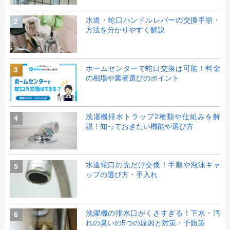
水道・蛇口ハンドルレバーの交換手順・
2
方法を分かりやすく解説
ホームセンターで蛇口交換は可能！料金
3
の相場や業者選びのポイント
洗濯機排水トラップ2種類や仕組みを解
4
説！知っておきたい機能や選び方
水道蛇口の先だけ交換！手順や泡沫キャ
5
ップの選び方・手入れ
洗濯機の排水口がくさすぎる！下水・汚
6
れの臭いの5つの原因と対策・予防策