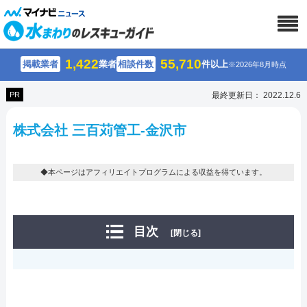
1,422
55,710
掲載業者
業者
相談件数
件以上
※2026年8月時点
PR
最終更新日： 2022.12.6
株式会社 三百苅管工-金沢市
◆本ページはアフィリエイトプログラムによる収益を得ています。
目次
[閉じる]