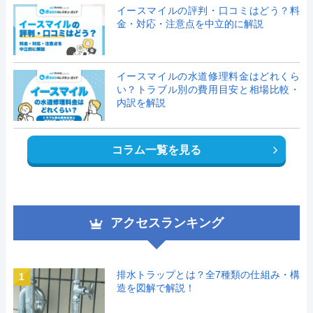
イースマイルの評判・口コミはどう？料
金・対応・注意点を中立的に解説
イースマイルの水道修理料金はどれくら
い？トラブル別の費用目安と相場比較・
内訳を解説
コラム一覧を見る
アクセスランキング
排水トラップとは？全7種類の仕組み・構
1
造を図解で解説！