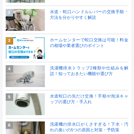
水道・蛇口ハンドルレバーの交換手順・
2
方法を分かりやすく解説
ホームセンターで蛇口交換は可能！料金
3
の相場や業者選びのポイント
洗濯機排水トラップ2種類や仕組みを解
4
説！知っておきたい機能や選び方
水道蛇口の先だけ交換！手順や泡沫キャ
5
ップの選び方・手入れ
洗濯機の排水口がくさすぎる！下水・汚
6
れの臭いの5つの原因と対策・予防策