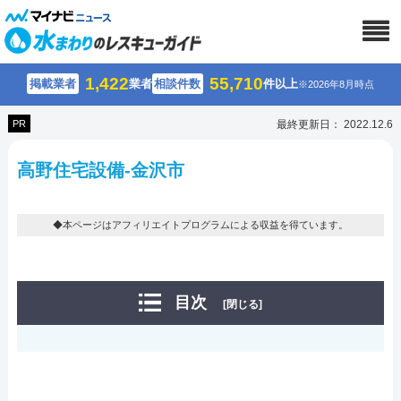
1,422
55,710
掲載業者
業者
相談件数
件以上
※2026年8月時点
PR
最終更新日： 2022.12.6
高野住宅設備-金沢市
◆本ページはアフィリエイトプログラムによる収益を得ています。
目次
[閉じる]