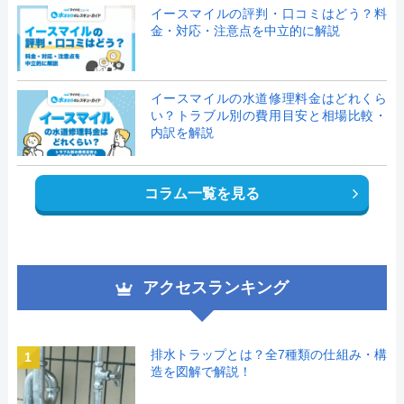
イースマイルの評判・口コミはどう？料
金・対応・注意点を中立的に解説
イースマイルの水道修理料金はどれくら
い？トラブル別の費用目安と相場比較・
内訳を解説
コラム一覧を見る
アクセスランキング
排水トラップとは？全7種類の仕組み・構
1
造を図解で解説！