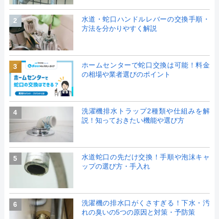
水道・蛇口ハンドルレバーの交換手順・
2
方法を分かりやすく解説
ホームセンターで蛇口交換は可能！料金
3
の相場や業者選びのポイント
洗濯機排水トラップ2種類や仕組みを解
4
説！知っておきたい機能や選び方
水道蛇口の先だけ交換！手順や泡沫キャ
5
ップの選び方・手入れ
洗濯機の排水口がくさすぎる！下水・汚
6
れの臭いの5つの原因と対策・予防策