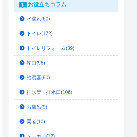
お役立ちコラム
水漏れ(60)
トイレ(172)
トイレリフォーム(39)
蛇口(96)
給湯器(80)
排水管・排水口(106)
お風呂(9)
業者(10)
メーカー(12)