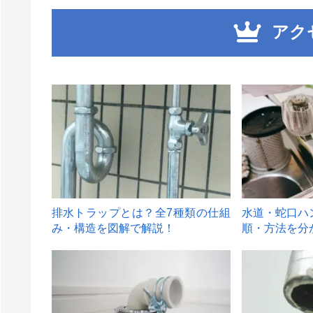
アク
1
2
排水トラップとは？全7種類の仕組
水道・蛇口ハ
み・構造を図解で解説！
順・方法を分
4
5