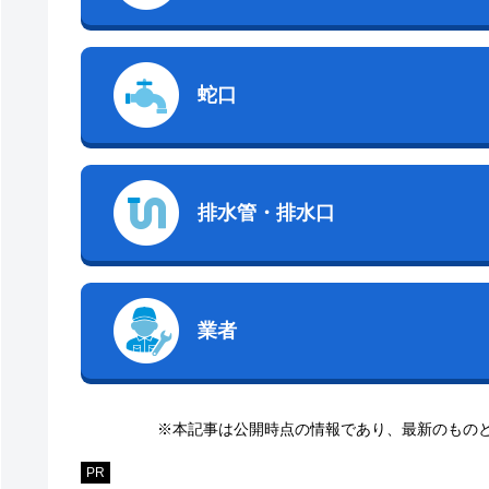
蛇口
排水管・排水口
業者
※本記事は公開時点の情報であり、最新のもの
PR