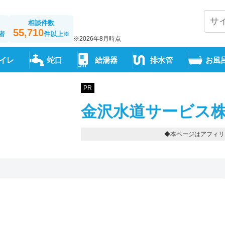
相談件数
55,710
者
件以上
※
※2026年8月時点
イレ
蛇口
給湯器
排水管
お風
PR
金沢水道サービス株
◆本ページはアフィリ