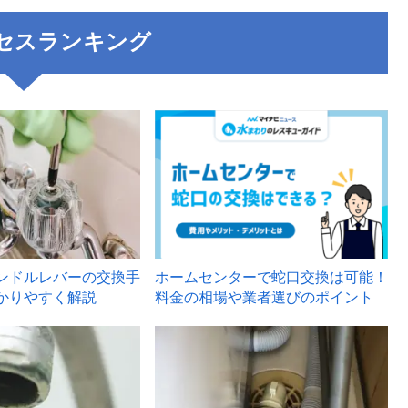
セスランキング
3
ンドルレバーの交換手
ホームセンターで蛇口交換は可能！
かりやすく解説
料金の相場や業者選びのポイント
6