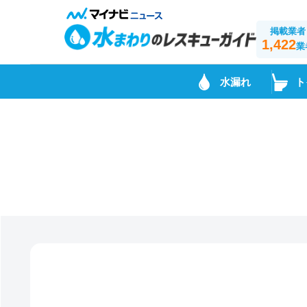
掲載業者
1,422
業
水漏れ
ト