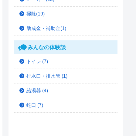
掃除(19)
助成金・補助金(1)
みんなの体験談
トイレ
(7)
排水口・排水管
(1)
給湯器
(4)
蛇口
(7)