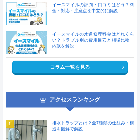
イースマイルの評判・口コミはどう？料
金・対応・注意点を中立的に解説
イースマイルの水道修理料金はどれくら
い？トラブル別の費用目安と相場比較・
内訳を解説
コラム一覧を見る
アクセスランキング
排水トラップとは？全7種類の仕組み・構
1
造を図解で解説！