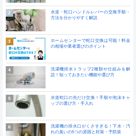
水道・蛇口ハンドルレバーの交換手順・
2
方法を分かりやすく解説
ホームセンターで蛇口交換は可能！料金
3
の相場や業者選びのポイント
洗濯機排水トラップ2種類や仕組みを解
4
説！知っておきたい機能や選び方
水道蛇口の先だけ交換！手順や泡沫キャ
5
ップの選び方・手入れ
洗濯機の排水口がくさすぎる！下水・汚
6
れの臭いの5つの原因と対策・予防策