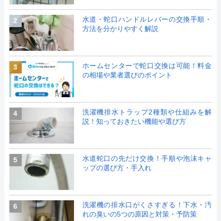
水道・蛇口ハンドルレバーの交換手順・
2
方法を分かりやすく解説
ホームセンターで蛇口交換は可能！料金
3
の相場や業者選びのポイント
洗濯機排水トラップ2種類や仕組みを解
4
説！知っておきたい機能や選び方
水道蛇口の先だけ交換！手順や泡沫キャ
5
ップの選び方・手入れ
洗濯機の排水口がくさすぎる！下水・汚
6
れの臭いの5つの原因と対策・予防策