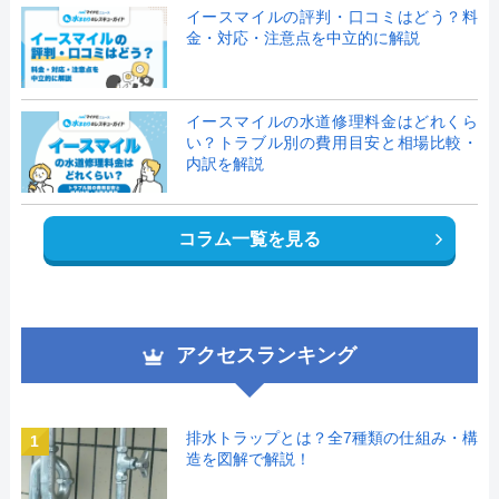
イースマイルの評判・口コミはどう？料
金・対応・注意点を中立的に解説
イースマイルの水道修理料金はどれくら
い？トラブル別の費用目安と相場比較・
内訳を解説
コラム一覧を見る
アクセスランキング
排水トラップとは？全7種類の仕組み・構
1
造を図解で解説！