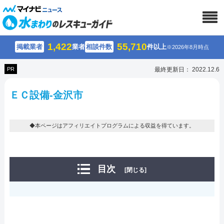
1,422
55,710
掲載業者
業者
相談件数
件以上
※2026年8月時点
PR
最終更新日： 2022.12.6
ＥＣ設備-金沢市
◆本ページはアフィリエイトプログラムによる収益を得ています。
目次
[閉じる]