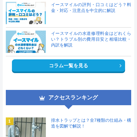
イースマイルの評判・口コミはどう？料
金・対応・注意点を中立的に解説
イースマイルの水道修理料金はどれくら
い？トラブル別の費用目安と相場比較・
内訳を解説
コラム一覧を見る
アクセスランキング
排水トラップとは？全7種類の仕組み・構
1
造を図解で解説！