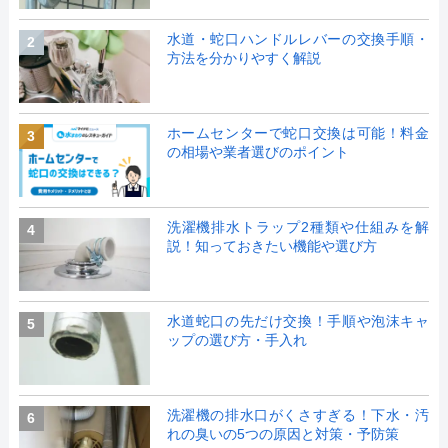
水道・蛇口ハンドルレバーの交換手順・
2
方法を分かりやすく解説
ホームセンターで蛇口交換は可能！料金
3
の相場や業者選びのポイント
洗濯機排水トラップ2種類や仕組みを解
4
説！知っておきたい機能や選び方
水道蛇口の先だけ交換！手順や泡沫キャ
5
ップの選び方・手入れ
洗濯機の排水口がくさすぎる！下水・汚
6
れの臭いの5つの原因と対策・予防策