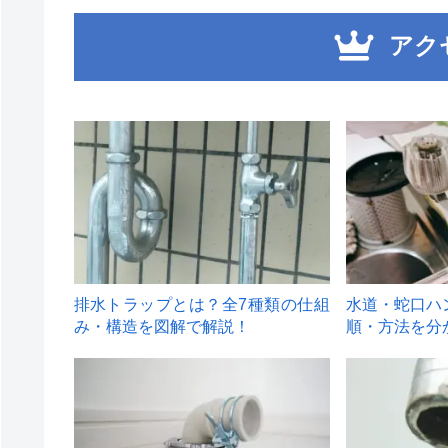
アク
1
2
排水トラップとは？全7種類の仕組
水道・蛇口ハ
み・構造を図解で解説！
順・方法を分
4
5