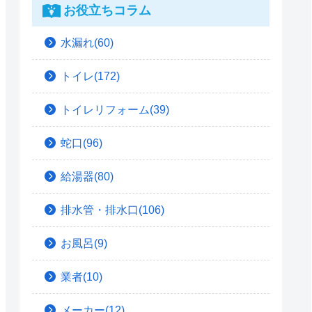
お役立ちコラム
水漏れ(60)
トイレ(172)
トイレリフォーム(39)
蛇口(96)
給湯器(80)
排水管・排水口(106)
お風呂(9)
業者(10)
メーカー(12)