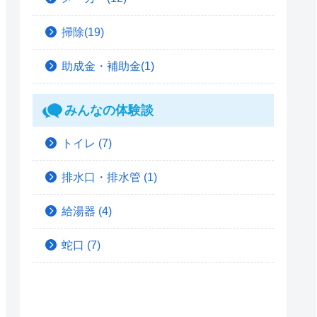
掃除(19)
助成金・補助金(1)
みんなの体験談
トイレ
(7)
排水口・排水管
(1)
給湯器
(4)
蛇口
(7)