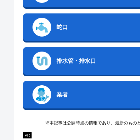
蛇口
排水管・排水口
業者
※本記事は公開時点の情報であり、最新のもの
PR