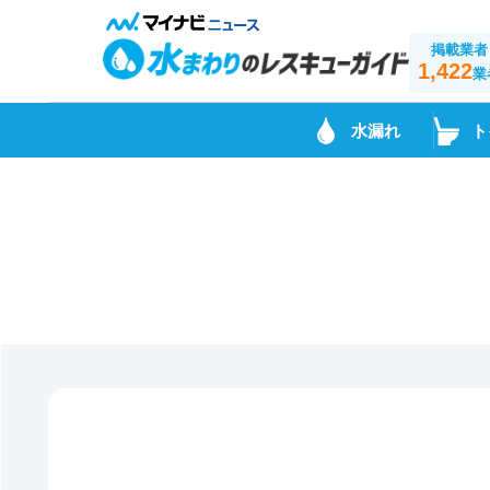
掲載業者
1,422
業
水漏れ
ト