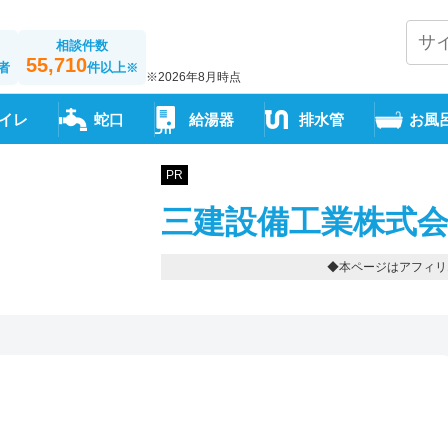
相談件数
55,710
者
件以上
※
※2026年8月時点
イレ
蛇口
給湯器
排水管
お風
PR
三建設備工業株式会
◆本ページはアフィリ