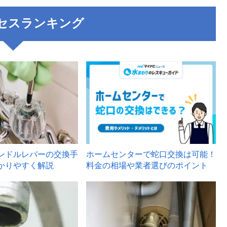
セスランキング
3
ンドルレバーの交換手
ホームセンターで蛇口交換は可能！
かりやすく解説
料金の相場や業者選びのポイント
6