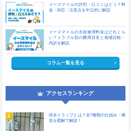
イースマイルの評判・口コミはどう？料
金・対応・注意点を中立的に解説
イースマイルの水道修理料金はどれくら
い？トラブル別の費用目安と相場比較・
内訳を解説
コラム一覧を見る
アクセスランキング
排水トラップとは？全7種類の仕組み・構
1
造を図解で解説！