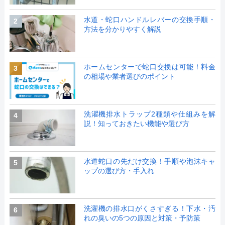
水道・蛇口ハンドルレバーの交換手順・
2
方法を分かりやすく解説
ホームセンターで蛇口交換は可能！料金
3
の相場や業者選びのポイント
洗濯機排水トラップ2種類や仕組みを解
4
説！知っておきたい機能や選び方
水道蛇口の先だけ交換！手順や泡沫キャ
5
ップの選び方・手入れ
洗濯機の排水口がくさすぎる！下水・汚
6
れの臭いの5つの原因と対策・予防策