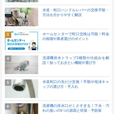
水道・蛇口ハンドルレバーの交換手順・
2
方法を分かりやすく解説
ホームセンターで蛇口交換は可能！料金
3
の相場や業者選びのポイント
洗濯機排水トラップ2種類や仕組みを解
4
説！知っておきたい機能や選び方
水道蛇口の先だけ交換！手順や泡沫キャ
5
ップの選び方・手入れ
洗濯機の排水口がくさすぎる！下水・汚
6
れの臭いの5つの原因と対策・予防策