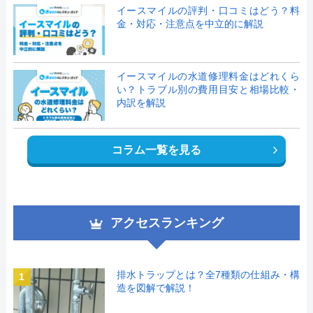
イースマイルの評判・口コミはどう？料
金・対応・注意点を中立的に解説
イースマイルの水道修理料金はどれくら
い？トラブル別の費用目安と相場比較・
内訳を解説
コラム一覧を見る
アクセスランキング
排水トラップとは？全7種類の仕組み・構
1
造を図解で解説！