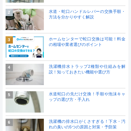
水道・蛇口ハンドルレバーの交換手順・
2
方法を分かりやすく解説
ホームセンターで蛇口交換は可能！料金
3
の相場や業者選びのポイント
洗濯機排水トラップ2種類や仕組みを解
4
説！知っておきたい機能や選び方
水道蛇口の先だけ交換！手順や泡沫キャ
5
ップの選び方・手入れ
洗濯機の排水口がくさすぎる！下水・汚
6
れの臭いの5つの原因と対策・予防策