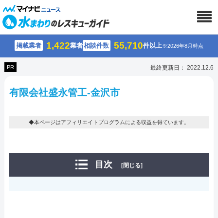
1,422
55,710
掲載業者
業者
相談件数
件以上
※2026年8月時点
PR
最終更新日： 2022.12.6
有限会社盛永管工-金沢市
◆本ページはアフィリエイトプログラムによる収益を得ています。
目次
[閉じる]