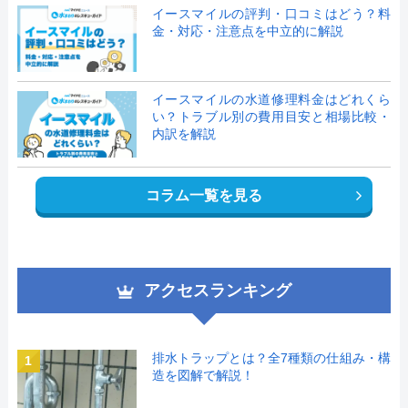
イースマイルの評判・口コミはどう？料
金・対応・注意点を中立的に解説
イースマイルの水道修理料金はどれくら
い？トラブル別の費用目安と相場比較・
内訳を解説
コラム一覧を見る
アクセスランキング
排水トラップとは？全7種類の仕組み・構
1
造を図解で解説！