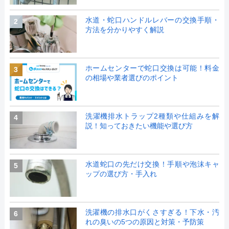
水道・蛇口ハンドルレバーの交換手順・
2
方法を分かりやすく解説
ホームセンターで蛇口交換は可能！料金
3
の相場や業者選びのポイント
洗濯機排水トラップ2種類や仕組みを解
4
説！知っておきたい機能や選び方
水道蛇口の先だけ交換！手順や泡沫キャ
5
ップの選び方・手入れ
洗濯機の排水口がくさすぎる！下水・汚
6
れの臭いの5つの原因と対策・予防策