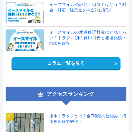
イースマイルの評判・口コミはどう？料
金・対応・注意点を中立的に解説
イースマイルの水道修理料金はどれくら
い？トラブル別の費用目安と相場比較・
内訳を解説
コラム一覧を見る
アクセスランキング
排水トラップとは？全7種類の仕組み・構
1
造を図解で解説！