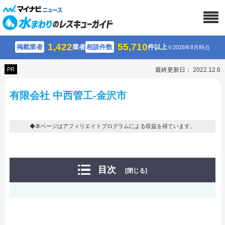
1,422
55,710
掲載業者
業者
相談件数
件以上
※2026年8月時点
PR
最終更新日： 2022.12.6
有限会社 中西管工-金沢市
◆本ページはアフィリエイトプログラムによる収益を得ています。
目次
[閉じる]