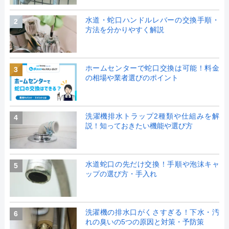
水道・蛇口ハンドルレバーの交換手順・
2
方法を分かりやすく解説
ホームセンターで蛇口交換は可能！料金
3
の相場や業者選びのポイント
洗濯機排水トラップ2種類や仕組みを解
4
説！知っておきたい機能や選び方
水道蛇口の先だけ交換！手順や泡沫キャ
5
ップの選び方・手入れ
洗濯機の排水口がくさすぎる！下水・汚
6
れの臭いの5つの原因と対策・予防策