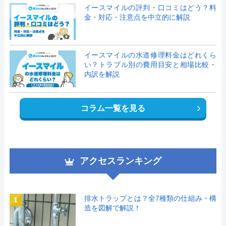
イースマイルの評判・口コミはどう？料
金・対応・注意点を中立的に解説
イースマイルの水道修理料金はどれくら
い？トラブル別の費用目安と相場比較・
内訳を解説
コラム一覧を見る
アクセスランキング
排水トラップとは？全7種類の仕組み・構
1
造を図解で解説！