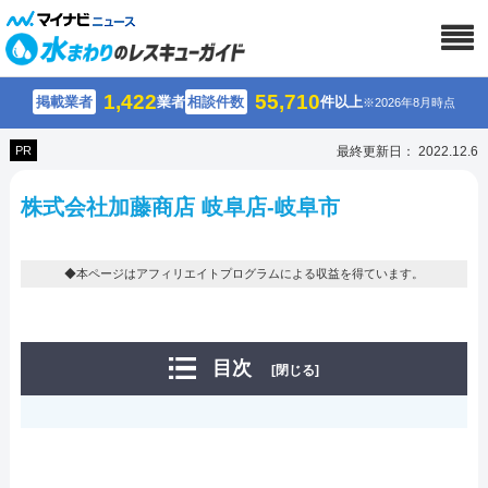
1,422
55,710
掲載業者
業者
相談件数
件以上
※2026年8月時点
PR
最終更新日： 2022.12.6
株式会社加藤商店 岐阜店-岐阜市
◆本ページはアフィリエイトプログラムによる収益を得ています。
目次
[閉じる]