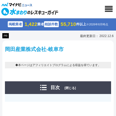
1,422
55,710
掲載業者
業者
相談件数
件以上
※2026年8月時点
PR
最終更新日： 2022.12.6
岡田産業株式会社-岐阜市
◆本ページはアフィリエイトプログラムによる収益を得ています。
目次
[閉じる]