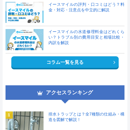
イースマイルの評判・口コミはどう？料
金・対応・注意点を中立的に解説
イースマイルの水道修理料金はどれくら
い？トラブル別の費用目安と相場比較・
内訳を解説
コラム一覧を見る
アクセスランキング
排水トラップとは？全7種類の仕組み・構
1
造を図解で解説！