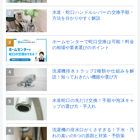
水道・蛇口ハンドルレバーの交換手順・
2
方法を分かりやすく解説
ホームセンターで蛇口交換は可能！料金
3
の相場や業者選びのポイント
洗濯機排水トラップ2種類や仕組みを解
4
説！知っておきたい機能や選び方
水道蛇口の先だけ交換！手順や泡沫キャ
5
ップの選び方・手入れ
洗濯機の排水口がくさすぎる！下水・汚
6
れの臭いの5つの原因と対策・予防策