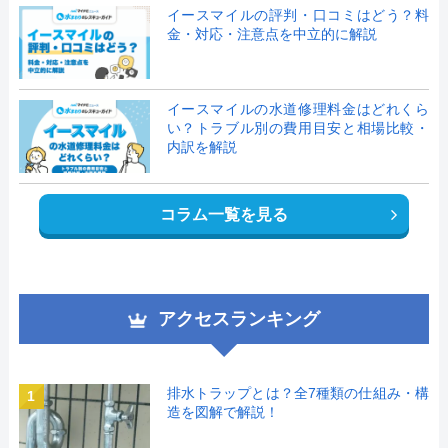
イースマイルの評判・口コミはどう？料
金・対応・注意点を中立的に解説
イースマイルの水道修理料金はどれくら
い？トラブル別の費用目安と相場比較・
内訳を解説
コラム一覧を見る
アクセスランキング
排水トラップとは？全7種類の仕組み・構
1
造を図解で解説！