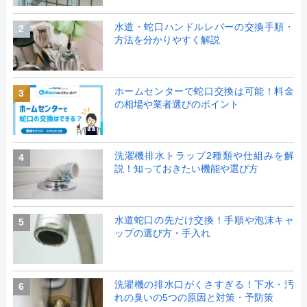
水道・蛇口ハンドルレバーの交換手順・
2
方法を分かりやすく解説
ホームセンターで蛇口交換は可能！料金
3
の相場や業者選びのポイント
洗濯機排水トラップ2種類や仕組みを解
4
説！知っておきたい機能や選び方
水道蛇口の先だけ交換！手順や泡沫キャ
5
ップの選び方・手入れ
洗濯機の排水口がくさすぎる！下水・汚
6
れの臭いの5つの原因と対策・予防策