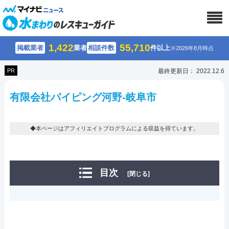
1,422
55,710
掲載業者
業者
相談件数
件以上
※2026年8月時点
PR
最終更新日： 2022.12.6
有限会社パイピング河野-岐阜市
◆本ページはアフィリエイトプログラムによる収益を得ています。
目次
[閉じる]