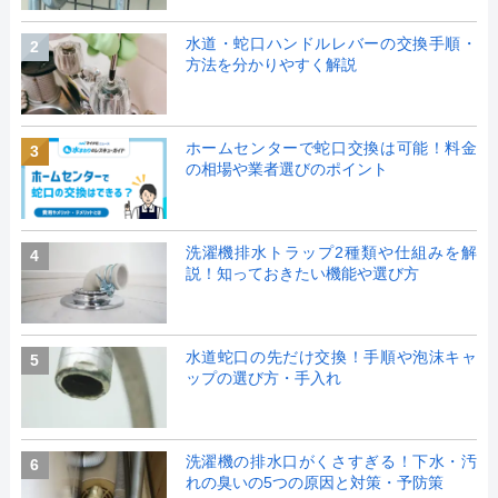
水道・蛇口ハンドルレバーの交換手順・
2
方法を分かりやすく解説
ホームセンターで蛇口交換は可能！料金
3
の相場や業者選びのポイント
洗濯機排水トラップ2種類や仕組みを解
4
説！知っておきたい機能や選び方
水道蛇口の先だけ交換！手順や泡沫キャ
5
ップの選び方・手入れ
洗濯機の排水口がくさすぎる！下水・汚
6
れの臭いの5つの原因と対策・予防策