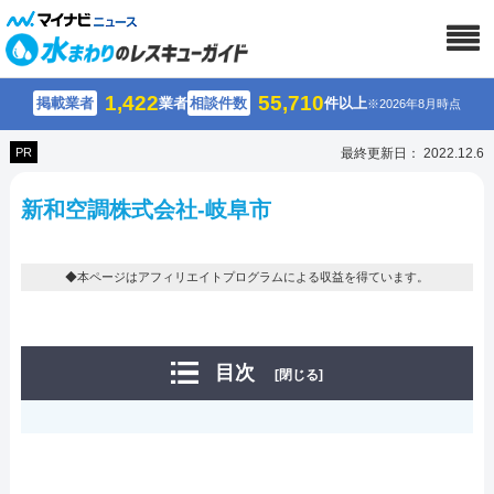
1,422
55,710
掲載業者
業者
相談件数
件以上
※2026年8月時点
PR
最終更新日： 2022.12.6
新和空調株式会社-岐阜市
◆本ページはアフィリエイトプログラムによる収益を得ています。
目次
[閉じる]