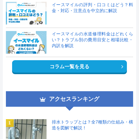
イースマイルの評判・口コミはどう？料
金・対応・注意点を中立的に解説
イースマイルの水道修理料金はどれくら
い？トラブル別の費用目安と相場比較・
内訳を解説
コラム一覧を見る
アクセスランキング
排水トラップとは？全7種類の仕組み・構
1
造を図解で解説！