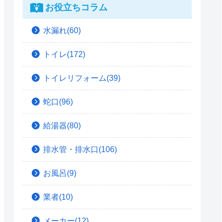
お役立ちコラム
水漏れ(60)
トイレ(172)
トイレリフォーム(39)
蛇口(96)
給湯器(80)
排水管・排水口(106)
お風呂(9)
業者(10)
メーカー(12)