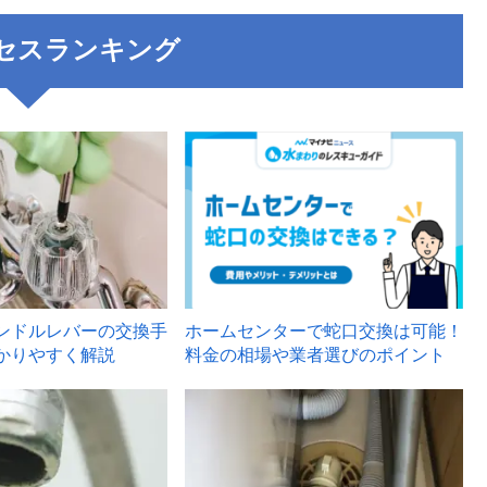
セスランキング
3
ンドルレバーの交換手
ホームセンターで蛇口交換は可能！
かりやすく解説
料金の相場や業者選びのポイント
6