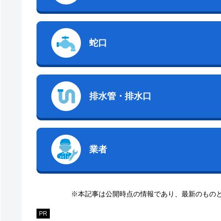
蛇口
排水管・排水口
業者
※本記事は公開時点の情報であり、最新のもの
PR