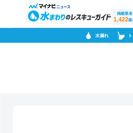
掲載業者
1,422
業
水漏れ
ト