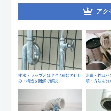
アク
1
2
排水トラップとは？全7種類の仕組
水道・蛇口ハ
み・構造を図解で解説！
順・方法を分
4
5