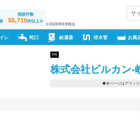
相談件数
55,710
者
件以上
※
※2026年8月時点
イレ
蛇口
給湯器
排水管
お風
PR
株式会社ビルカン-
◆本ページはアフィリ