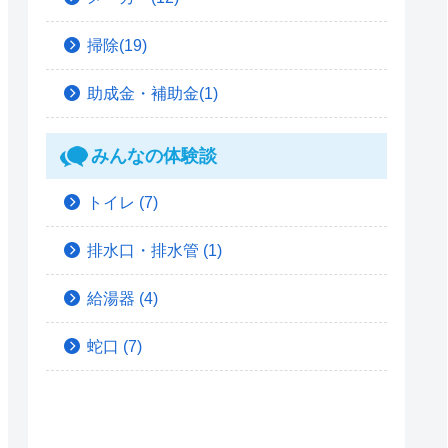
掃除(19)
助成金・補助金(1)
みんなの体験談
トイレ
(7)
排水口・排水管
(1)
給湯器
(4)
蛇口
(7)