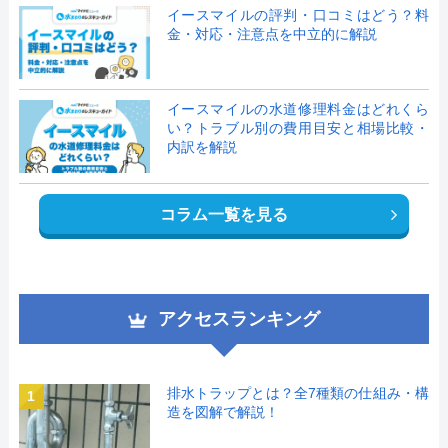
イースマイルの評判・口コミはどう？料
金・対応・注意点を中立的に解説
イースマイルの水道修理料金はどれくら
い？トラブル別の費用目安と相場比較・
内訳を解説
コラム一覧を見る
アクセスランキング
排水トラップとは？全7種類の仕組み・構
1
造を図解で解説！