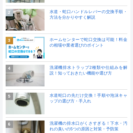
水道・蛇口ハンドルレバーの交換手順・
2
方法を分かりやすく解説
ホームセンターで蛇口交換は可能！料金
3
の相場や業者選びのポイント
洗濯機排水トラップ2種類や仕組みを解
4
説！知っておきたい機能や選び方
水道蛇口の先だけ交換！手順や泡沫キャ
5
ップの選び方・手入れ
洗濯機の排水口がくさすぎる！下水・汚
6
れの臭いの5つの原因と対策・予防策