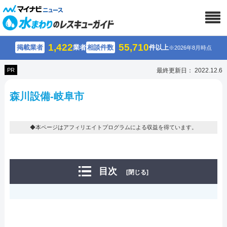
1,422
55,710
掲載業者
業者
相談件数
件以上
※2026年8月時点
PR
最終更新日： 2022.12.6
森川設備-岐阜市
◆本ページはアフィリエイトプログラムによる収益を得ています。
目次
[閉じる]