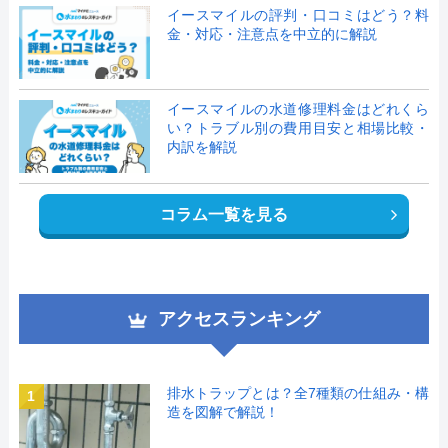
イースマイルの評判・口コミはどう？料
金・対応・注意点を中立的に解説
イースマイルの水道修理料金はどれくら
い？トラブル別の費用目安と相場比較・
内訳を解説
コラム一覧を見る
アクセスランキング
排水トラップとは？全7種類の仕組み・構
1
造を図解で解説！