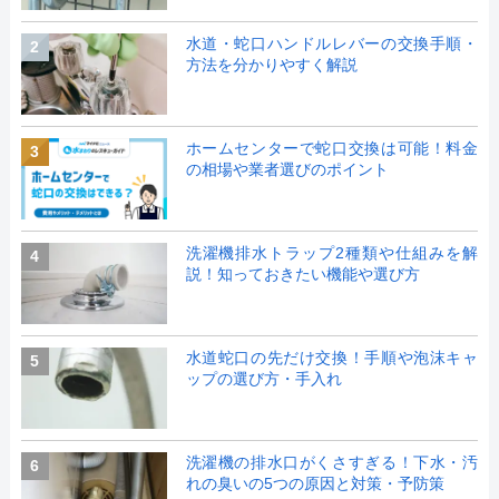
水道・蛇口ハンドルレバーの交換手順・
2
方法を分かりやすく解説
ホームセンターで蛇口交換は可能！料金
3
の相場や業者選びのポイント
洗濯機排水トラップ2種類や仕組みを解
4
説！知っておきたい機能や選び方
水道蛇口の先だけ交換！手順や泡沫キャ
5
ップの選び方・手入れ
洗濯機の排水口がくさすぎる！下水・汚
6
れの臭いの5つの原因と対策・予防策