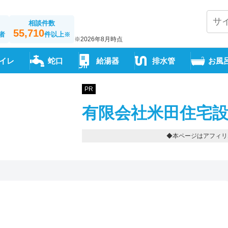
相談件数
55,710
者
件以上
※
※2026年8月時点
イレ
蛇口
給湯器
排水管
お風
PR
有限会社米田住宅設
◆本ページはアフィリ