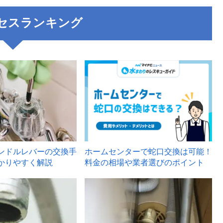
セスランキング
3
ンドルレバーの交換手
ホームセンターで蛇口交換は可能！
かりやすく解説
料金の相場や業者選びのポイント
6