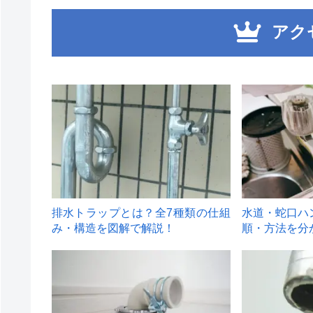
アク
1
2
排水トラップとは？全7種類の仕組
水道・蛇口ハ
み・構造を図解で解説！
順・方法を分
4
5