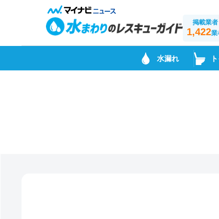
掲載業者
1,422
業
水漏れ
ト