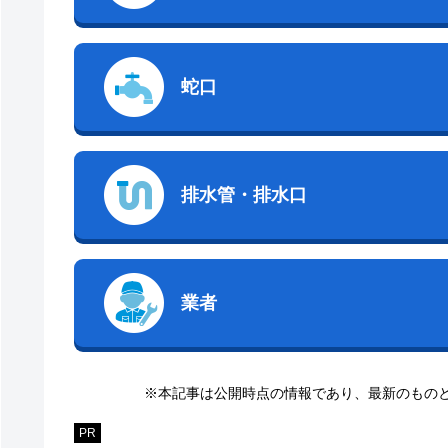
蛇口
排水管・排水口
業者
※本記事は公開時点の情報であり、最新のもの
PR