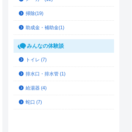
掃除(19)
助成金・補助金(1)
みんなの体験談
トイレ
(7)
排水口・排水管
(1)
給湯器
(4)
蛇口
(7)