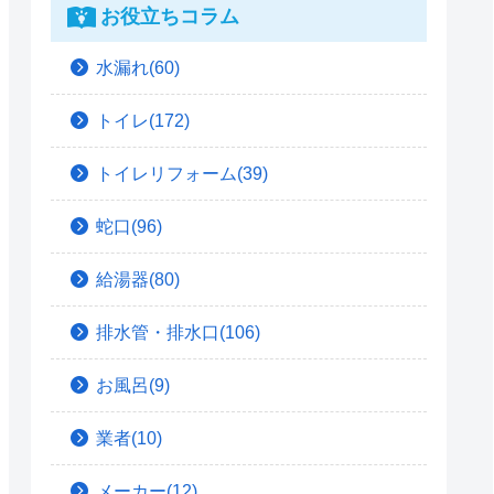
お役立ちコラム
水漏れ(60)
トイレ(172)
トイレリフォーム(39)
蛇口(96)
給湯器(80)
排水管・排水口(106)
お風呂(9)
業者(10)
メーカー(12)