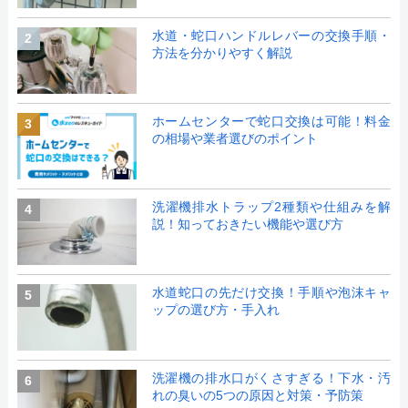
水道・蛇口ハンドルレバーの交換手順・
2
方法を分かりやすく解説
ホームセンターで蛇口交換は可能！料金
3
の相場や業者選びのポイント
洗濯機排水トラップ2種類や仕組みを解
4
説！知っておきたい機能や選び方
水道蛇口の先だけ交換！手順や泡沫キャ
5
ップの選び方・手入れ
洗濯機の排水口がくさすぎる！下水・汚
6
れの臭いの5つの原因と対策・予防策