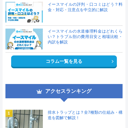
イースマイルの評判・口コミはどう？料
金・対応・注意点を中立的に解説
イースマイルの水道修理料金はどれくら
い？トラブル別の費用目安と相場比較・
内訳を解説
コラム一覧を見る
アクセスランキング
排水トラップとは？全7種類の仕組み・構
1
造を図解で解説！