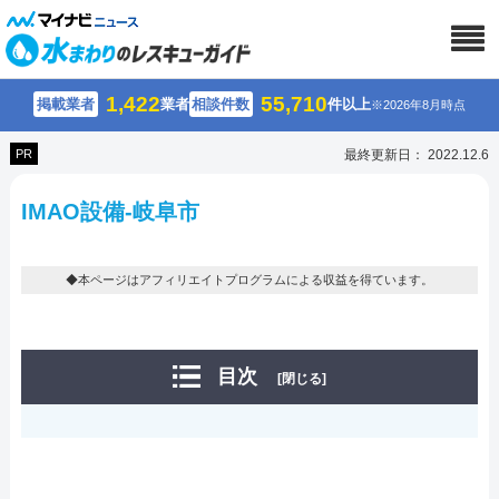
1,422
55,710
掲載業者
業者
相談件数
件以上
※2026年8月時点
PR
最終更新日： 2022.12.6
IMAO設備-岐阜市
◆本ページはアフィリエイトプログラムによる収益を得ています。
目次
[閉じる]