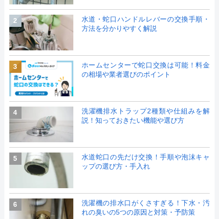
水道・蛇口ハンドルレバーの交換手順・
2
方法を分かりやすく解説
ホームセンターで蛇口交換は可能！料金
3
の相場や業者選びのポイント
洗濯機排水トラップ2種類や仕組みを解
4
説！知っておきたい機能や選び方
水道蛇口の先だけ交換！手順や泡沫キャ
5
ップの選び方・手入れ
洗濯機の排水口がくさすぎる！下水・汚
6
れの臭いの5つの原因と対策・予防策