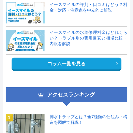
イースマイルの評判・口コミはどう？料
金・対応・注意点を中立的に解説
イースマイルの水道修理料金はどれくら
い？トラブル別の費用目安と相場比較・
内訳を解説
コラム一覧を見る
アクセスランキング
排水トラップとは？全7種類の仕組み・構
1
造を図解で解説！