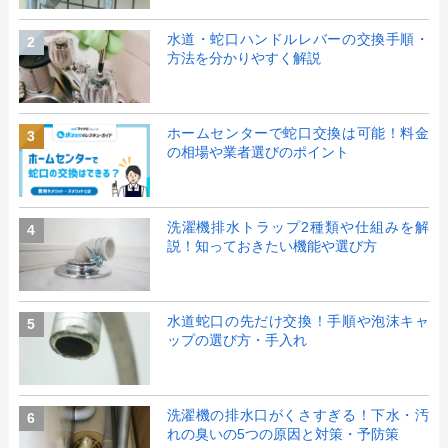
水道・蛇口ハンドルレバーの交換手順・
2
方法を分かりやすく解説
ホームセンターで蛇口交換は可能！料金
3
の相場や業者選びのポイント
洗濯機排水トラップ2種類や仕組みを解
4
説！知っておきたい機能や選び方
水道蛇口の先だけ交換！手順や泡沫キャ
5
ップの選び方・手入れ
洗濯機の排水口がくさすぎる！下水・汚
6
れの臭いの5つの原因と対策・予防策