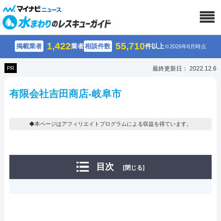
1,422
55,710
掲載業者
業者
相談件数
件以上
※2026年8月時点
PR
最終更新日： 2022.12.6
有限会社吉田商店-岐阜市
◆本ページはアフィリエイトプログラムによる収益を得ています。
目次
[閉じる]