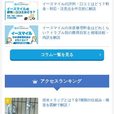
イースマイルの評判・口コミはどう？料
金・対応・注意点を中立的に解説
イースマイルの水道修理料金はどれくら
い？トラブル別の費用目安と相場比較・
内訳を解説
コラム一覧を見る
アクセスランキング
排水トラップとは？全7種類の仕組み・構
1
造を図解で解説！