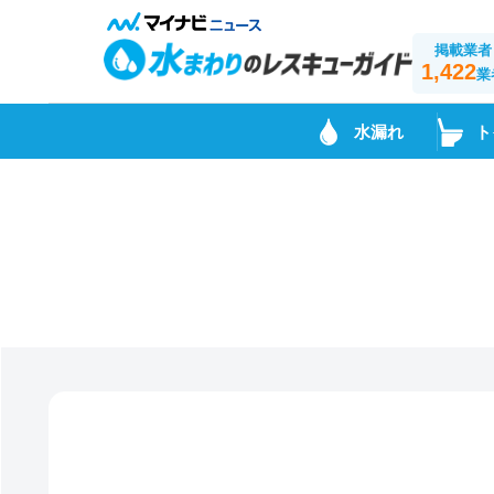
掲載業者
1,422
業
水漏れ
ト