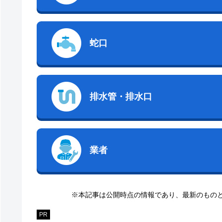
蛇口
排水管・排水口
業者
※本記事は公開時点の情報であり、最新のもの
PR