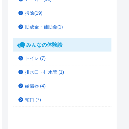
掃除(19)
助成金・補助金(1)
みんなの体験談
トイレ
(7)
排水口・排水管
(1)
給湯器
(4)
蛇口
(7)