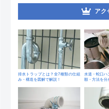
アク
1
2
排水トラップとは？全7種類の仕組
水道・蛇口ハ
み・構造を図解で解説！
順・方法を分
4
5