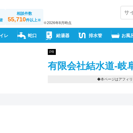
相談件数
55,710
者
件以上
※
※2026年8月時点
イレ
蛇口
給湯器
排水管
お風
PR
有限会社結水道-岐
◆本ページはアフィリ