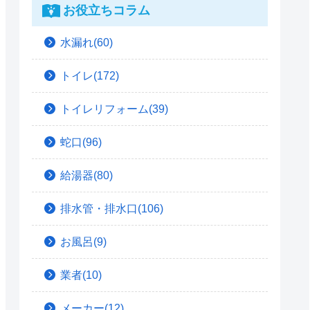
お役立ちコラム
水漏れ(60)
トイレ(172)
トイレリフォーム(39)
蛇口(96)
給湯器(80)
排水管・排水口(106)
お風呂(9)
業者(10)
メーカー(12)