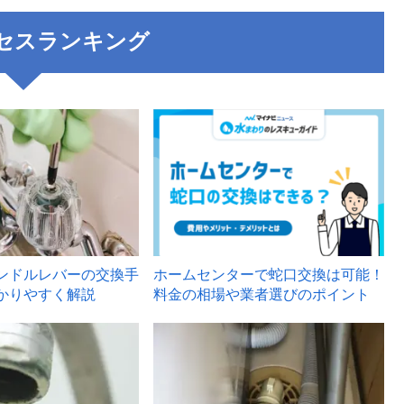
セスランキング
3
ンドルレバーの交換手
ホームセンターで蛇口交換は可能！
かりやすく解説
料金の相場や業者選びのポイント
6