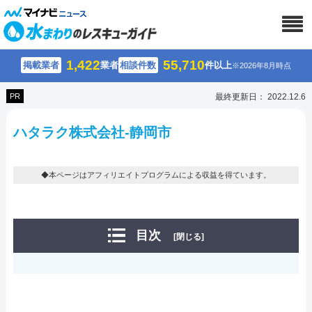
1,422
55,710
掲載業者
業者
相談件数
件以上
※2026年8月時点
PR
最終更新日： 2022.12.6
ハタラク株式会社-静岡市
◆本ページはアフィリエイトプログラムによる収益を得ています。
目次
[閉じる]