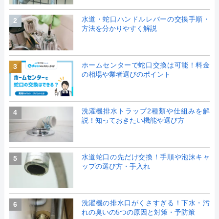
水道・蛇口ハンドルレバーの交換手順・
2
方法を分かりやすく解説
ホームセンターで蛇口交換は可能！料金
3
の相場や業者選びのポイント
洗濯機排水トラップ2種類や仕組みを解
4
説！知っておきたい機能や選び方
水道蛇口の先だけ交換！手順や泡沫キャ
5
ップの選び方・手入れ
洗濯機の排水口がくさすぎる！下水・汚
6
れの臭いの5つの原因と対策・予防策