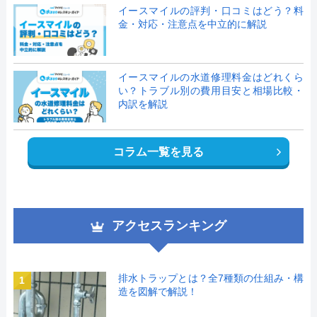
イースマイルの評判・口コミはどう？料
金・対応・注意点を中立的に解説
イースマイルの水道修理料金はどれくら
い？トラブル別の費用目安と相場比較・
内訳を解説
コラム一覧を見る
アクセスランキング
排水トラップとは？全7種類の仕組み・構
1
造を図解で解説！