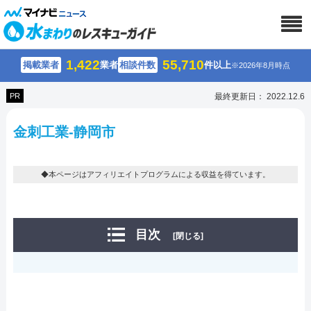
1,422
55,710
掲載業者
業者
相談件数
件以上
※2026年8月時点
PR
最終更新日： 2022.12.6
金刺工業-静岡市
◆本ページはアフィリエイトプログラムによる収益を得ています。
目次
[閉じる]