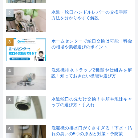
水道・蛇口ハンドルレバーの交換手順・
2
方法を分かりやすく解説
ホームセンターで蛇口交換は可能！料金
3
の相場や業者選びのポイント
洗濯機排水トラップ2種類や仕組みを解
4
説！知っておきたい機能や選び方
水道蛇口の先だけ交換！手順や泡沫キャ
5
ップの選び方・手入れ
洗濯機の排水口がくさすぎる！下水・汚
6
れの臭いの5つの原因と対策・予防策