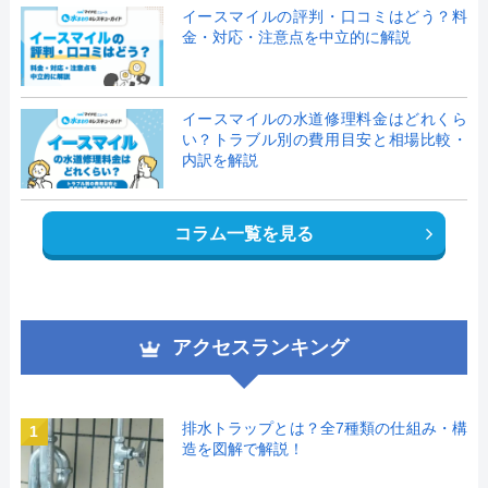
イースマイルの評判・口コミはどう？料
金・対応・注意点を中立的に解説
イースマイルの水道修理料金はどれくら
い？トラブル別の費用目安と相場比較・
内訳を解説
コラム一覧を見る
アクセスランキング
排水トラップとは？全7種類の仕組み・構
1
造を図解で解説！