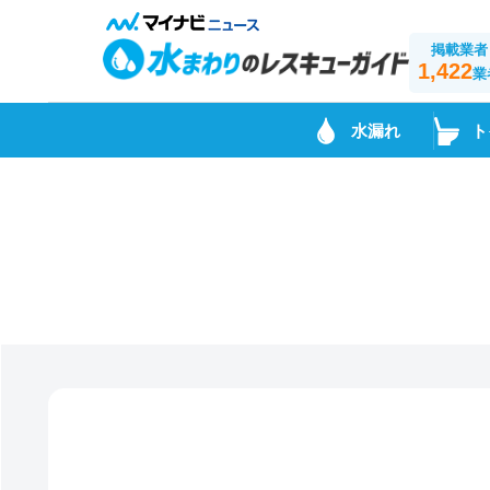
掲載業者
1,422
業
水漏れ
ト