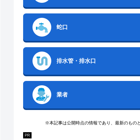
蛇口
排水管・排水口
業者
※本記事は公開時点の情報であり、最新のもの
PR