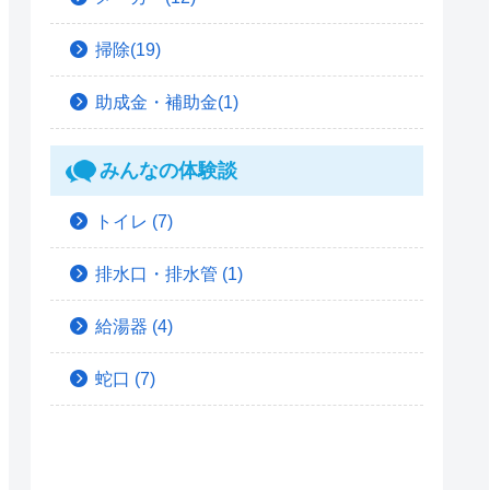
掃除(19)
助成金・補助金(1)
みんなの体験談
トイレ
(7)
排水口・排水管
(1)
給湯器
(4)
蛇口
(7)