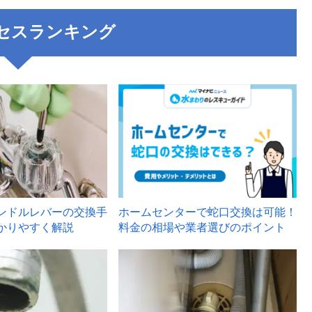
セスランキング
3
ンドルレバーの交換手
ホームセンターで蛇口交換は可能！
かりやすく解説
料金の相場や業者選びのポイント
6