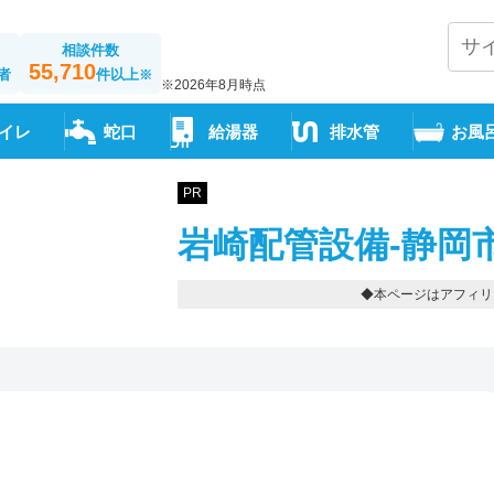
相談件数
55,710
者
件以上
※
※2026年8月時点
イレ
蛇口
給湯器
排水管
お風
PR
岩崎配管設備-静岡
◆本ページはアフィリ