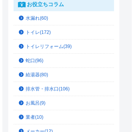
お役立ちコラム
水漏れ(60)
トイレ(172)
トイレリフォーム(39)
蛇口(96)
給湯器(80)
排水管・排水口(106)
お風呂(9)
業者(10)
メーカー(12)