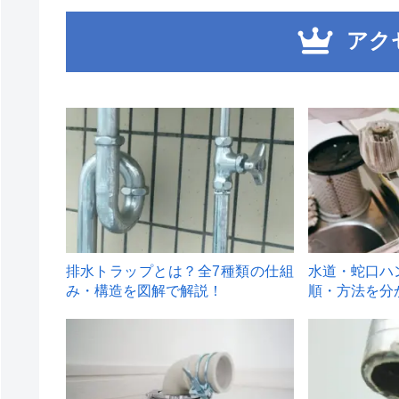
アク
1
2
排水トラップとは？全7種類の仕組
水道・蛇口ハ
み・構造を図解で解説！
順・方法を分
4
5