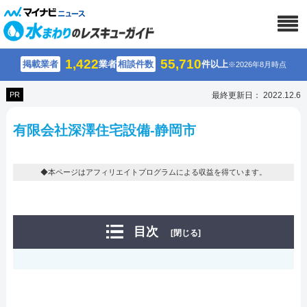
1,422
55,710
掲載業者
業者
相談件数
件以上
※2026年8月時点
PR
最終更新日： 2022.12.6
有限会社深澤住宅設備-静岡市
◆本ページはアフィリエイトプログラムによる収益を得ています。
目次
[閉じる]