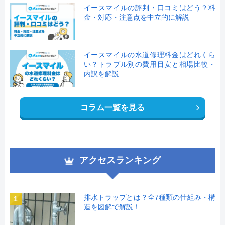
イースマイルの評判・口コミはどう？料
金・対応・注意点を中立的に解説
イースマイルの水道修理料金はどれくら
い？トラブル別の費用目安と相場比較・
内訳を解説
コラム一覧を見る
アクセスランキング
排水トラップとは？全7種類の仕組み・構
1
造を図解で解説！