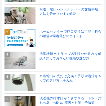
水道・蛇口ハンドルレバーの交換手順・
2
方法を分かりやすく解説
ホームセンターで蛇口交換は可能！料金
3
の相場や業者選びのポイント
洗濯機排水トラップ2種類や仕組みを解
4
説！知っておきたい機能や選び方
水道蛇口の先だけ交換！手順や泡沫キャ
5
ップの選び方・手入れ
洗濯機の排水口がくさすぎる！下水・汚
6
れの臭いの5つの原因と対策・予防策