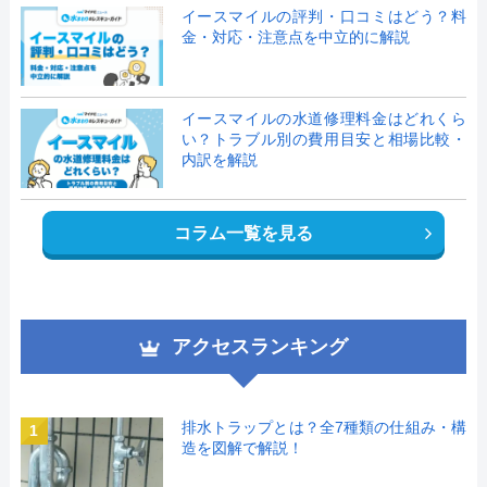
イースマイルの評判・口コミはどう？料
金・対応・注意点を中立的に解説
イースマイルの水道修理料金はどれくら
い？トラブル別の費用目安と相場比較・
内訳を解説
コラム一覧を見る
アクセスランキング
排水トラップとは？全7種類の仕組み・構
1
造を図解で解説！