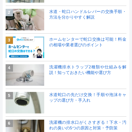
水道・蛇口ハンドルレバーの交換手順・
2
方法を分かりやすく解説
ホームセンターで蛇口交換は可能！料金
3
の相場や業者選びのポイント
洗濯機排水トラップ2種類や仕組みを解
4
説！知っておきたい機能や選び方
水道蛇口の先だけ交換！手順や泡沫キャ
5
ップの選び方・手入れ
洗濯機の排水口がくさすぎる！下水・汚
6
れの臭いの5つの原因と対策・予防策