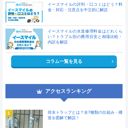
イースマイルの評判・口コミはどう？料
金・対応・注意点を中立的に解説
イースマイルの水道修理料金はどれくら
い？トラブル別の費用目安と相場比較・
内訳を解説
コラム一覧を見る
アクセスランキング
排水トラップとは？全7種類の仕組み・構
1
造を図解で解説！