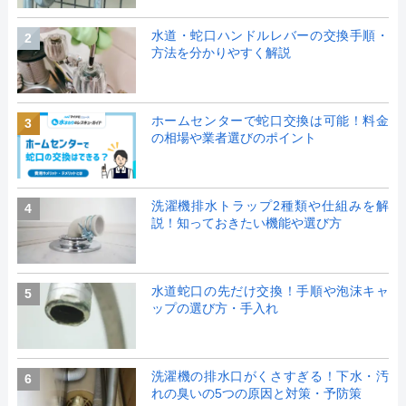
水道・蛇口ハンドルレバーの交換手順・
2
方法を分かりやすく解説
ホームセンターで蛇口交換は可能！料金
3
の相場や業者選びのポイント
洗濯機排水トラップ2種類や仕組みを解
4
説！知っておきたい機能や選び方
水道蛇口の先だけ交換！手順や泡沫キャ
5
ップの選び方・手入れ
洗濯機の排水口がくさすぎる！下水・汚
6
れの臭いの5つの原因と対策・予防策