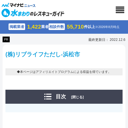
1,422
55,710
掲載業者
業者
相談件数
件以上
※2026年8月時点
PR
最終更新日： 2022.12.6
(株)リブライフただし-浜松市
◆本ページはアフィリエイトプログラムによる収益を得ています。
目次
[閉じる]