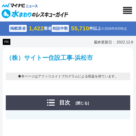
1,422
55,710
掲載業者
業者
相談件数
件以上
※2026年8月時点
PR
最終更新日： 2022.12.6
（株）サイトー住設工事-浜松市
◆本ページはアフィリエイトプログラムによる収益を得ています。
目次
[閉じる]