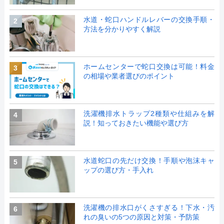
水道・蛇口ハンドルレバーの交換手順・
2
方法を分かりやすく解説
ホームセンターで蛇口交換は可能！料金
3
の相場や業者選びのポイント
洗濯機排水トラップ2種類や仕組みを解
4
説！知っておきたい機能や選び方
水道蛇口の先だけ交換！手順や泡沫キャ
5
ップの選び方・手入れ
洗濯機の排水口がくさすぎる！下水・汚
6
れの臭いの5つの原因と対策・予防策