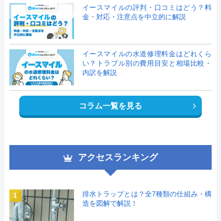
イースマイルの評判・口コミはどう？料
金・対応・注意点を中立的に解説
イースマイルの水道修理料金はどれくら
い？トラブル別の費用目安と相場比較・
内訳を解説
コラム一覧を見る
アクセスランキング
排水トラップとは？全7種類の仕組み・構
1
造を図解で解説！