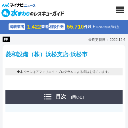
1,422
55,710
掲載業者
業者
相談件数
件以上
※2026年8月時点
PR
最終更新日： 2022.12.6
菱和設備（株）浜松支店-浜松市
◆本ページはアフィリエイトプログラムによる収益を得ています。
目次
[閉じる]