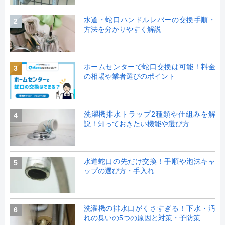
水道・蛇口ハンドルレバーの交換手順・
2
方法を分かりやすく解説
ホームセンターで蛇口交換は可能！料金
3
の相場や業者選びのポイント
洗濯機排水トラップ2種類や仕組みを解
4
説！知っておきたい機能や選び方
水道蛇口の先だけ交換！手順や泡沫キャ
5
ップの選び方・手入れ
洗濯機の排水口がくさすぎる！下水・汚
6
れの臭いの5つの原因と対策・予防策