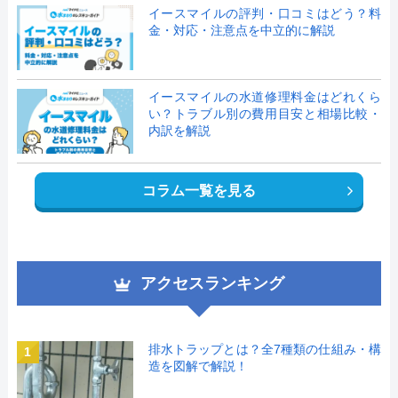
イースマイルの評判・口コミはどう？料
金・対応・注意点を中立的に解説
イースマイルの水道修理料金はどれくら
い？トラブル別の費用目安と相場比較・
内訳を解説
コラム一覧を見る
アクセスランキング
排水トラップとは？全7種類の仕組み・構
1
造を図解で解説！