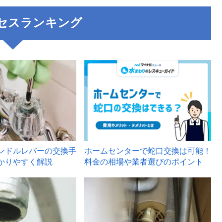
セスランキング
3
ンドルレバーの交換手
ホームセンターで蛇口交換は可能！
かりやすく解説
料金の相場や業者選びのポイント
6