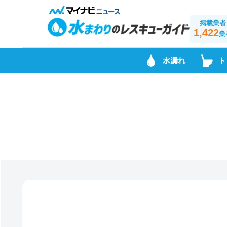
掲載業者
1,422
業
水漏れ
ト