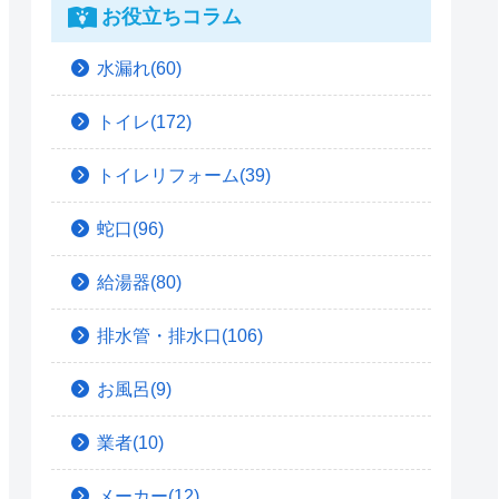
お役立ちコラム
水漏れ(60)
トイレ(172)
トイレリフォーム(39)
蛇口(96)
給湯器(80)
排水管・排水口(106)
お風呂(9)
業者(10)
メーカー(12)