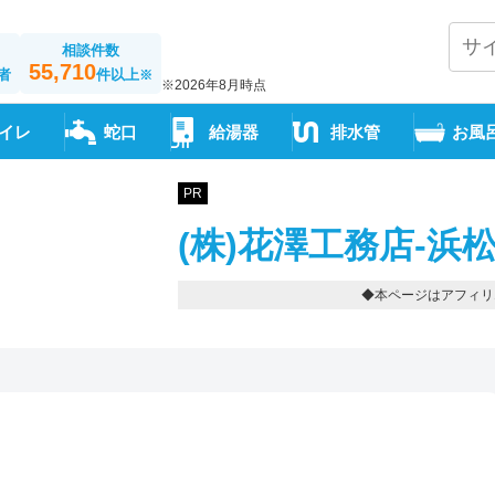
相談件数
55,710
者
件以上
※
※2026年8月時点
イレ
蛇口
給湯器
排水管
お風
PR
(株)花澤工務店-浜
◆本ページはアフィリ