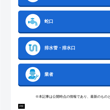
蛇口
排水管・排水口
業者
※本記事は公開時点の情報であり、最新のもの
PR