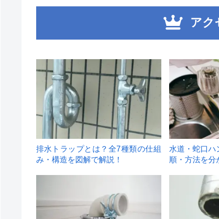
アク
1
2
排水トラップとは？全7種類の仕組
水道・蛇口ハ
み・構造を図解で解説！
順・方法を分
4
5