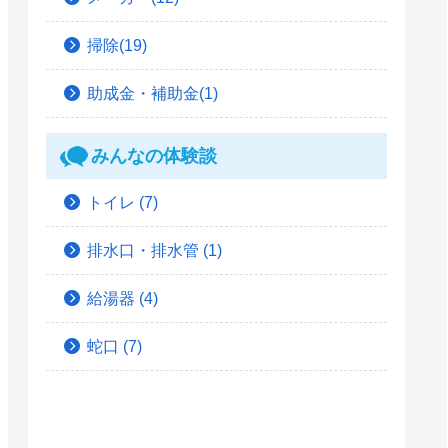
掃除(19)
助成金・補助金(1)
みんなの体験談
トイレ
(7)
排水口・排水管
(1)
給湯器
(4)
蛇口
(7)