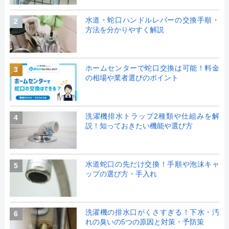
水道・蛇口ハンドルレバーの交換手順・
2
方法を分かりやすく解説
ホームセンターで蛇口交換は可能！料金
3
の相場や業者選びのポイント
洗濯機排水トラップ2種類や仕組みを解
4
説！知っておきたい機能や選び方
水道蛇口の先だけ交換！手順や泡沫キャ
5
ップの選び方・手入れ
洗濯機の排水口がくさすぎる！下水・汚
6
れの臭いの5つの原因と対策・予防策