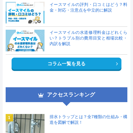
イースマイルの評判・口コミはどう？料
金・対応・注意点を中立的に解説
イースマイルの水道修理料金はどれくら
い？トラブル別の費用目安と相場比較・
内訳を解説
コラム一覧を見る
アクセスランキング
排水トラップとは？全7種類の仕組み・構
1
造を図解で解説！