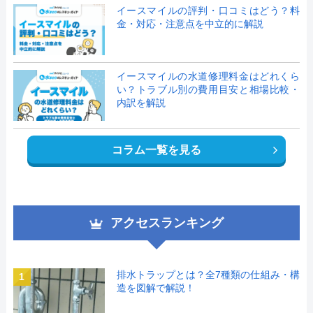
イースマイルの評判・口コミはどう？料
金・対応・注意点を中立的に解説
イースマイルの水道修理料金はどれくら
い？トラブル別の費用目安と相場比較・
内訳を解説
コラム一覧を見る
アクセスランキング
排水トラップとは？全7種類の仕組み・構
1
造を図解で解説！