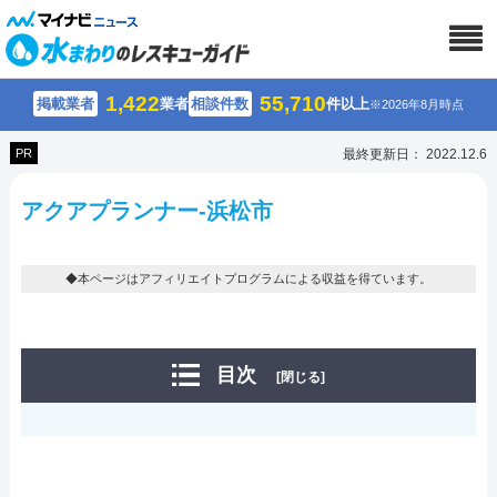
1,422
55,710
掲載業者
業者
相談件数
件以上
※2026年8月時点
PR
最終更新日： 2022.12.6
アクアプランナー-浜松市
◆本ページはアフィリエイトプログラムによる収益を得ています。
目次
[閉じる]