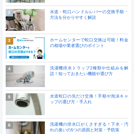
水道・蛇口ハンドルレバーの交換手順・
2
方法を分かりやすく解説
ホームセンターで蛇口交換は可能！料金
3
の相場や業者選びのポイント
洗濯機排水トラップ2種類や仕組みを解
4
説！知っておきたい機能や選び方
水道蛇口の先だけ交換！手順や泡沫キャ
5
ップの選び方・手入れ
洗濯機の排水口がくさすぎる！下水・汚
6
れの臭いの5つの原因と対策・予防策