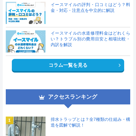
イースマイルの評判・口コミはどう？料
金・対応・注意点を中立的に解説
イースマイルの水道修理料金はどれくら
い？トラブル別の費用目安と相場比較・
内訳を解説
コラム一覧を見る
アクセスランキング
排水トラップとは？全7種類の仕組み・構
1
造を図解で解説！