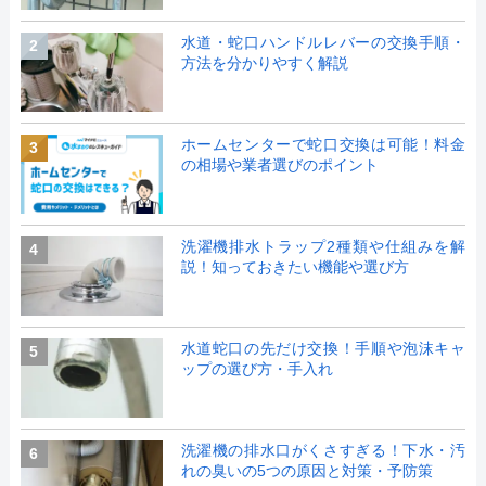
水道・蛇口ハンドルレバーの交換手順・
2
方法を分かりやすく解説
ホームセンターで蛇口交換は可能！料金
3
の相場や業者選びのポイント
洗濯機排水トラップ2種類や仕組みを解
4
説！知っておきたい機能や選び方
水道蛇口の先だけ交換！手順や泡沫キャ
5
ップの選び方・手入れ
洗濯機の排水口がくさすぎる！下水・汚
6
れの臭いの5つの原因と対策・予防策