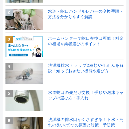
水道・蛇口ハンドルレバーの交換手順・
2
方法を分かりやすく解説
ホームセンターで蛇口交換は可能！料金
3
の相場や業者選びのポイント
洗濯機排水トラップ2種類や仕組みを解
4
説！知っておきたい機能や選び方
水道蛇口の先だけ交換！手順や泡沫キャ
5
ップの選び方・手入れ
洗濯機の排水口がくさすぎる！下水・汚
6
れの臭いの5つの原因と対策・予防策