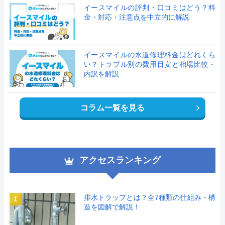
イースマイルの評判・口コミはどう？料
金・対応・注意点を中立的に解説
イースマイルの水道修理料金はどれくら
い？トラブル別の費用目安と相場比較・
内訳を解説
コラム一覧を見る
アクセスランキング
排水トラップとは？全7種類の仕組み・構
1
造を図解で解説！