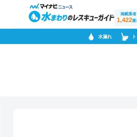
掲載業者
1,422
業
水漏れ
ト