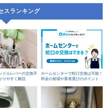
セスランキング
3
ンドルレバーの交換手
ホームセンターで蛇口交換は可能！
かりやすく解説
料金の相場や業者選びのポイント
6