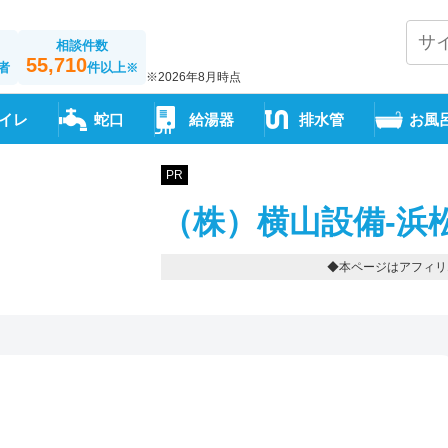
相談件数
55,710
者
件以上
※
※2026年8月時点
イレ
蛇口
給湯器
排水管
お風
PR
（株）横山設備-浜
◆本ページはアフィリ