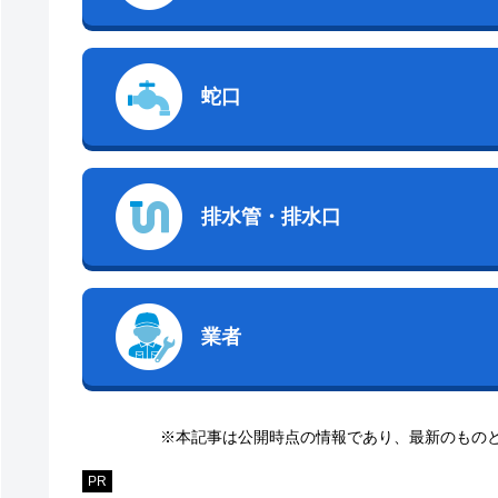
蛇口
排水管・排水口
業者
※本記事は公開時点の情報であり、最新のもの
PR