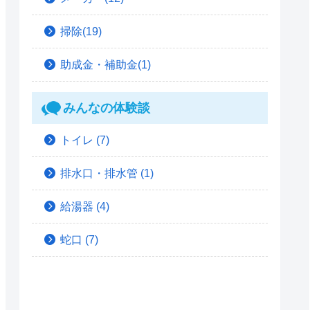
掃除(19)
助成金・補助金(1)
みんなの体験談
トイレ
(7)
排水口・排水管
(1)
給湯器
(4)
蛇口
(7)