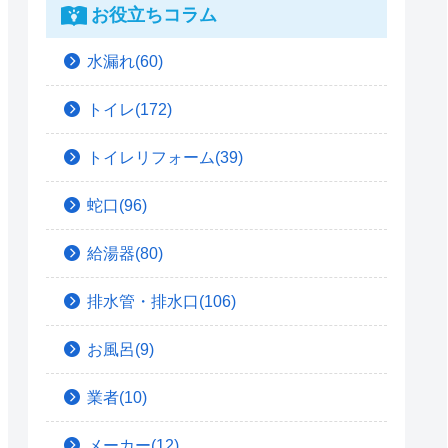
お役立ちコラム
水漏れ(60)
トイレ(172)
トイレリフォーム(39)
蛇口(96)
給湯器(80)
排水管・排水口(106)
お風呂(9)
業者(10)
メーカー(12)