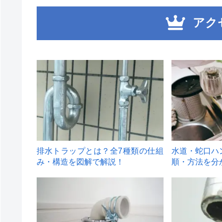
アク
1
2
排水トラップとは？全7種類の仕組
水道・蛇口ハ
み・構造を図解で解説！
順・方法を分
4
5