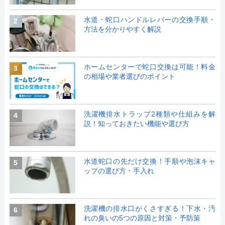
水道・蛇口ハンドルレバーの交換手順・
2
方法を分かりやすく解説
ホームセンターで蛇口交換は可能！料金
3
の相場や業者選びのポイント
洗濯機排水トラップ2種類や仕組みを解
4
説！知っておきたい機能や選び方
水道蛇口の先だけ交換！手順や泡沫キャ
5
ップの選び方・手入れ
洗濯機の排水口がくさすぎる！下水・汚
6
れの臭いの5つの原因と対策・予防策