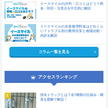
イースマイルの評判・口コミはどう？料
金・対応・注意点を中立的に解説
イースマイルの水道修理料金はどれくら
い？トラブル別の費用目安と相場比較・
内訳を解説
コラム一覧を見る
アクセスランキング
排水トラップとは？全7種類の仕組み・構
1
造を図解で解説！