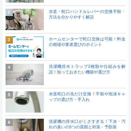
水道・蛇口ハンドルレバーの交換手順・
2
方法を分かりやすく解説
ホームセンターで蛇口交換は可能！料金
3
の相場や業者選びのポイント
洗濯機排水トラップ2種類や仕組みを解
4
説！知っておきたい機能や選び方
水道蛇口の先だけ交換！手順や泡沫キャ
5
ップの選び方・手入れ
洗濯機の排水口がくさすぎる！下水・汚
6
れの臭いの5つの原因と対策・予防策