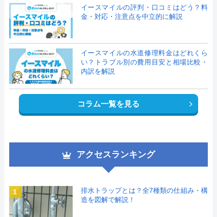
イースマイルの評判・口コミはどう？料
金・対応・注意点を中立的に解説
イースマイルの水道修理料金はどれくら
い？トラブル別の費用目安と相場比較・
内訳を解説
コラム一覧を見る
アクセスランキング
排水トラップとは？全7種類の仕組み・構
1
造を図解で解説！