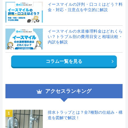
イースマイルの評判・口コミはどう？料
金・対応・注意点を中立的に解説
イースマイルの水道修理料金はどれくら
い？トラブル別の費用目安と相場比較・
内訳を解説
コラム一覧を見る
アクセスランキング
排水トラップとは？全7種類の仕組み・構
1
造を図解で解説！