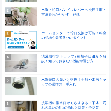
水道・蛇口ハンドルレバーの交換手順・
2
方法を分かりやすく解説
ホームセンターで蛇口交換は可能！料金
3
の相場や業者選びのポイント
洗濯機排水トラップ2種類や仕組みを解
4
説！知っておきたい機能や選び方
水道蛇口の先だけ交換！手順や泡沫キャ
5
ップの選び方・手入れ
洗濯機の排水口がくさすぎる！下水・汚
6
れの臭いの5つの原因と対策・予防策