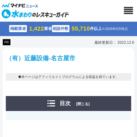
1,422
55,710
掲載業者
業者
相談件数
件以上
※2026年8月時点
PR
最終更新日： 2022.12.6
（有）近藤設備-名古屋市
◆本ページはアフィリエイトプログラムによる収益を得ています。
目次
[閉じる]