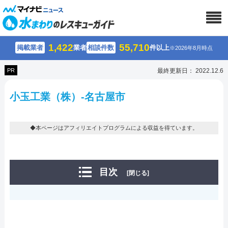
1,422
55,710
掲載業者
業者
相談件数
件以上
※2026年8月時点
PR
最終更新日： 2022.12.6
小玉工業（株）-名古屋市
◆本ページはアフィリエイトプログラムによる収益を得ています。
目次
[閉じる]