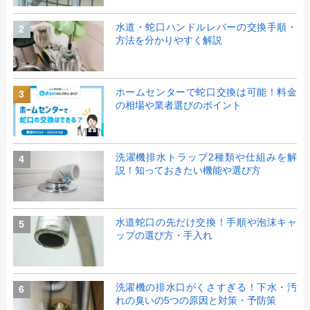
水道・蛇口ハンドルレバーの交換手順・
2
方法を分かりやすく解説
ホームセンターで蛇口交換は可能！料金
3
の相場や業者選びのポイント
洗濯機排水トラップ2種類や仕組みを解
4
説！知っておきたい機能や選び方
水道蛇口の先だけ交換！手順や泡沫キャ
5
ップの選び方・手入れ
洗濯機の排水口がくさすぎる！下水・汚
6
れの臭いの5つの原因と対策・予防策