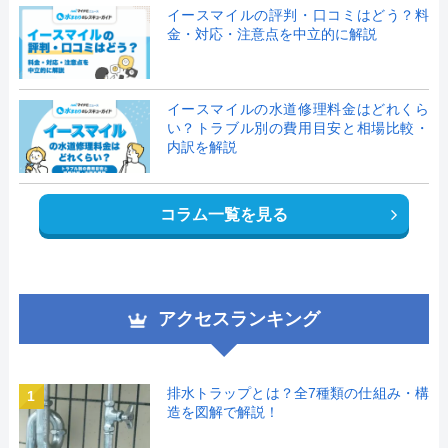
イースマイルの評判・口コミはどう？料
金・対応・注意点を中立的に解説
イースマイルの水道修理料金はどれくら
い？トラブル別の費用目安と相場比較・
内訳を解説
コラム一覧を見る
アクセスランキング
排水トラップとは？全7種類の仕組み・構
1
造を図解で解説！