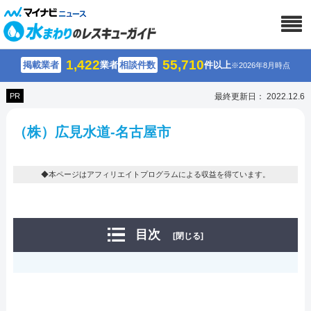
1,422
55,710
掲載業者
業者
相談件数
件以上
※2026年8月時点
PR
最終更新日： 2022.12.6
（株）広見水道-名古屋市
◆本ページはアフィリエイトプログラムによる収益を得ています。
目次
[閉じる]