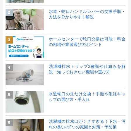
水道・蛇口ハンドルレバーの交換手順・
2
方法を分かりやすく解説
ホームセンターで蛇口交換は可能！料金
3
の相場や業者選びのポイント
洗濯機排水トラップ2種類や仕組みを解
4
説！知っておきたい機能や選び方
水道蛇口の先だけ交換！手順や泡沫キャ
5
ップの選び方・手入れ
洗濯機の排水口がくさすぎる！下水・汚
6
れの臭いの5つの原因と対策・予防策