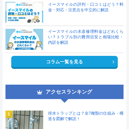
イースマイルの評判・口コミはどう？料
金・対応・注意点を中立的に解説
イースマイルの水道修理料金はどれくら
い？トラブル別の費用目安と相場比較・
内訳を解説
コラム一覧を見る
アクセスランキング
排水トラップとは？全7種類の仕組み・構
1
造を図解で解説！