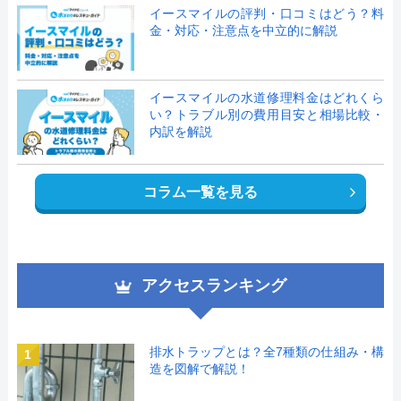
イースマイルの評判・口コミはどう？料
金・対応・注意点を中立的に解説
イースマイルの水道修理料金はどれくら
い？トラブル別の費用目安と相場比較・
内訳を解説
コラム一覧を見る
アクセスランキング
排水トラップとは？全7種類の仕組み・構
1
造を図解で解説！