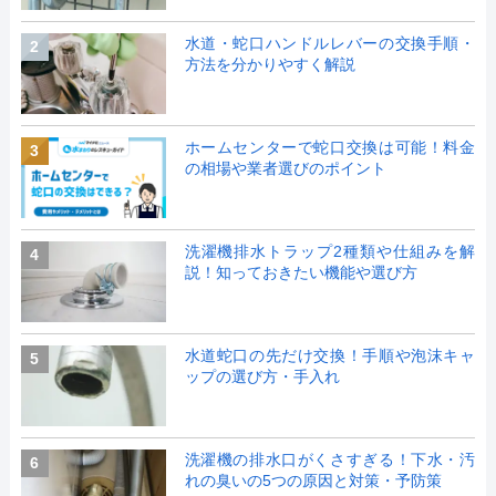
水道・蛇口ハンドルレバーの交換手順・
2
方法を分かりやすく解説
ホームセンターで蛇口交換は可能！料金
3
の相場や業者選びのポイント
洗濯機排水トラップ2種類や仕組みを解
4
説！知っておきたい機能や選び方
水道蛇口の先だけ交換！手順や泡沫キャ
5
ップの選び方・手入れ
洗濯機の排水口がくさすぎる！下水・汚
6
れの臭いの5つの原因と対策・予防策