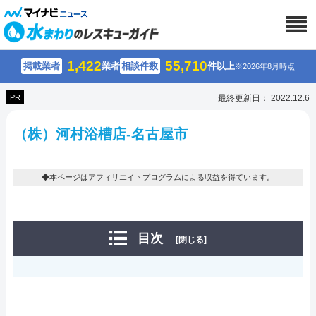
1,422
55,710
掲載業者
業者
相談件数
件以上
※2026年8月時点
PR
最終更新日： 2022.12.6
（株）河村浴槽店-名古屋市
◆本ページはアフィリエイトプログラムによる収益を得ています。
目次
[閉じる]